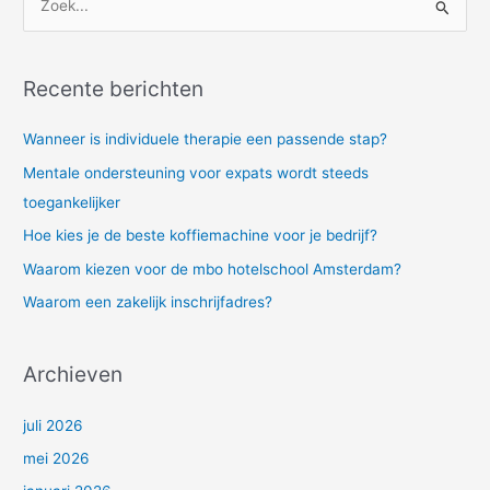
Z
o
e
Recente berichten
k
n
Wanneer is individuele therapie een passende stap?
a
Mentale ondersteuning voor expats wordt steeds
a
toegankelijker
r
Hoe kies je de beste koffiemachine voor je bedrijf?
:
Waarom kiezen voor de mbo hotelschool Amsterdam?
Waarom een zakelijk inschrijfadres?
Archieven
juli 2026
mei 2026