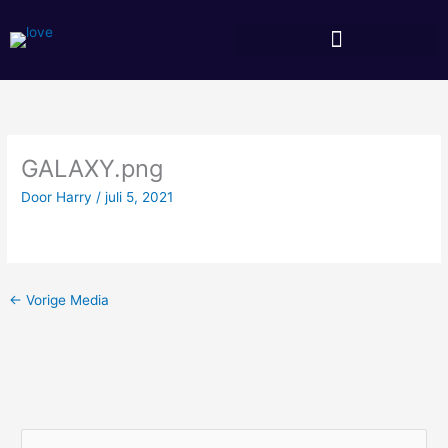
Ga
naar
de
inhoud
GALAXY.png
Door
Harry
/
juli 5, 2021
←
Vorige Media