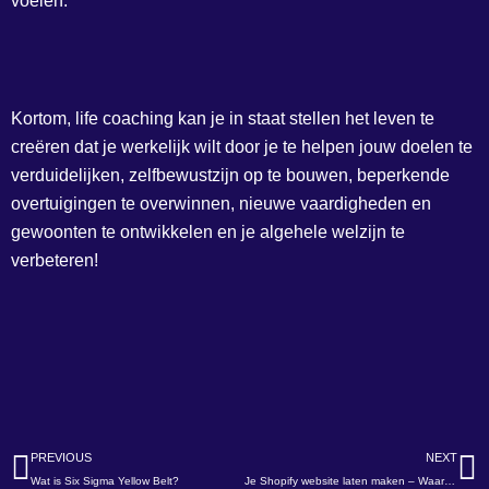
voelen.
Kortom, life coaching kan je in staat stellen het leven te
creëren dat je werkelijk wilt door je te helpen jouw doelen te
verduidelijken, zelfbewustzijn op te bouwen, beperkende
overtuigingen te overwinnen, nieuwe vaardigheden en
gewoonten te ontwikkelen en je algehele welzijn te
verbeteren!
Vorige
V
PREVIOUS
NEXT
Wat is Six Sigma Yellow Belt?
Je Shopify website laten maken – Waarom het verstandig is om met een online marketing bureau in Amsterdam te werken